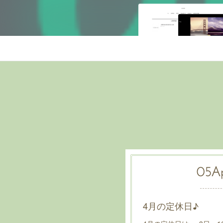
05
A
4月の定休日♪