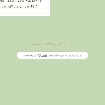
6日・23日・26日・27日とな
しくお願いいたします(^^)
Copyright ©
2026
orange* chocolat
.
Powered by
無料でホームページをつくろう
AmebaOwnd