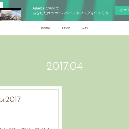
Ameba Owndで
今す
あなただけのホームページやブログをつくろう
home
salon
wax
2017
.
04
pr
2017