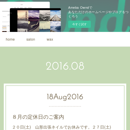
Ameba Owndで
あなただけのホームページやブログをつ
くろう
今すぐ試す
home
salon
wax
2016
.
08
18
Aug
2016
８月の定休日のご案内
２０日(土) 山形出張ネイルでお休みです。２７日(土)