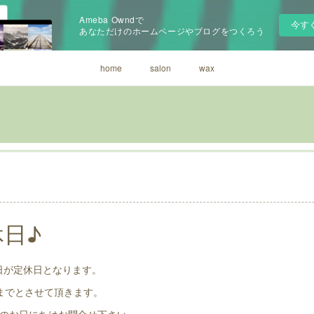
Ameba Owndで
今す
あなただけのホームページやブログをつくろう
home
salon
wax
休日♪
6日が定休日となります。
0までとさせて頂きます。