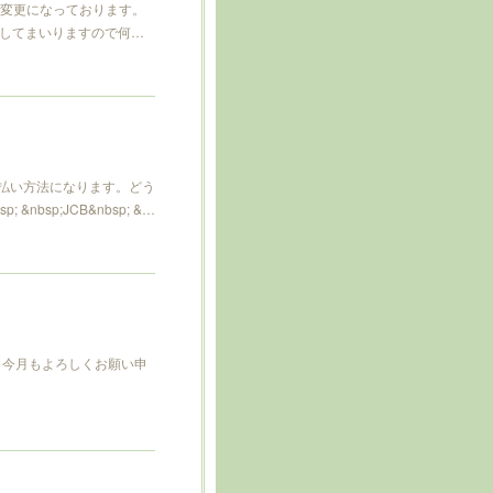
に変更になっております。
してまいりますので何…
払い方法になります。どう
; &nbsp;JCB&nbsp; &…
い。今月もよろしくお願い申