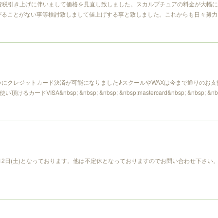
の消費税引き上げに伴いまして価格を見直し致しました。スカルプチュアの料金が大幅
がることがない事等検討致しまして値上げする事と致しました。これからも日々努力
いにクレジットカード決済が可能になりました♪スクールやWAXは今まで通りのお支
カードVISA&nbsp; &nbsp; &nbsp; &nbsp;mastercard&nbsp; &nbsp; &nbsp
)と12日(土)となっております。他は不定休となっておりますのでお問い合わせ下さ