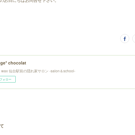
のお日にちはお問合せ下さい。
ge* chocolat
l & wax 仙台駅前の隠れ家サロン -salon＆school-
フォロー
て